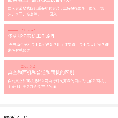
面制食品是我国的重要粮食食品，主要包括面条、面包、馒
头、饼干、糕点等。 面条
2020-6-2
多功能切菜机工作原理
全自动切菜机是不是好设备？用了才知道；是不是大厂家？进
来考察就知道；
2020-6-2
真空和面机和普通和面机的区别
自动真空和面机是我公司自行研制开发的国内先进的和面机，
主要适用于各种面食产品的加