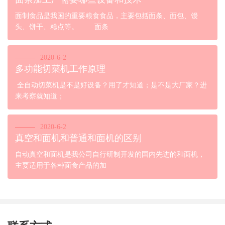
面制食品是我国的重要粮食食品，主要包括面条、面包、馒
头、饼干、糕点等。 面条
2020-6-2
多功能切菜机工作原理
全自动切菜机是不是好设备？用了才知道；是不是大厂家？进
来考察就知道；
2020-6-2
真空和面机和普通和面机的区别
自动真空和面机是我公司自行研制开发的国内先进的和面机，
主要适用于各种面食产品的加