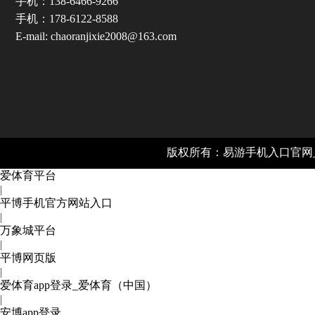
手机：138-6466-9266
手机：178-6122-8588
E-mail: chaoranjixie2008@163.com
版权所有：易游手机入口官网_
爱体育平台
|
平博手机官方网站入口
|
万象城平台
|
平博网页版
|
爱体育app登录_爱体育（中国）
|
安博app登录