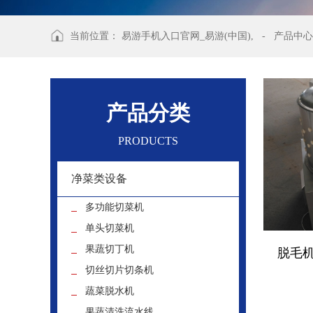
当前位置：
易游手机入口官网_易游(中国),
-
产品中心
产品分类
PRODUCTS
净菜类设备
多功能切菜机
单头切菜机
果蔬切丁机
脱毛
切丝切片切条机
蔬菜脱水机
果蔬清洗流水线