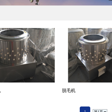
机
脱毛机
1