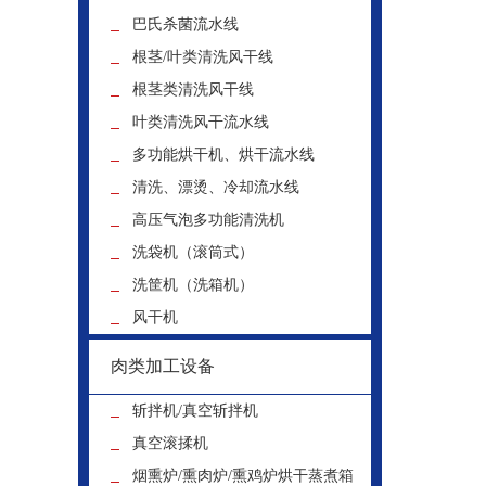
巴氏杀菌流水线
根茎/叶类清洗风干线
根茎类清洗风干线
叶类清洗风干流水线
多功能烘干机、烘干流水线
清洗、漂烫、冷却流水线
高压气泡多功能清洗机
洗袋机（滚筒式）
洗筐机（洗箱机）
风干机
肉类加工设备
斩拌机/真空斩拌机
真空滚揉机
烟熏炉/熏肉炉/熏鸡炉烘干蒸煮箱