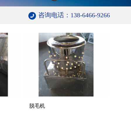
咨询电话：138-6466-​9266
脱毛机