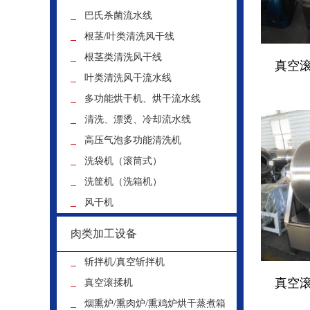
巴氏杀菌流水线
根茎/叶类清洗风干线
根茎类清洗风干线
真空
叶类清洗风干流水线
多功能烘干机、烘干流水线
清洗、漂烫、冷却流水线
高压气泡多功能清洗机
洗袋机（滚筒式）
洗筐机（洗箱机）
风干机
肉类加工设备
斩拌机/真空斩拌机
真空
真空滚揉机
烟熏炉/熏肉炉/熏鸡炉烘干蒸煮箱