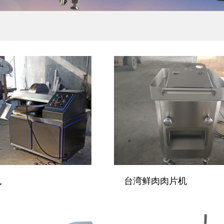
机
台湾鲜肉肉片机