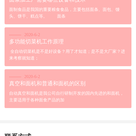
面制食品是我国的重要粮食食品，主要包括面条、面包、馒
头、饼干、糕点等。 面条
2020-6-2
多功能切菜机工作原理
全自动切菜机是不是好设备？用了才知道；是不是大厂家？进
来考察就知道；
2020-6-2
真空和面机和普通和面机的区别
自动真空和面机是我公司自行研制开发的国内先进的和面机，
主要适用于各种面食产品的加