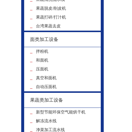
果蔬脱皮/削皮机
果蔬打碎/打汁机
台湾果蔬去皮
面类加工设备
拌粉机
和面机
压面机
真空和面机
自动压面机
果蔬类加工设备
新型节能环保空气能烘干机
解冻流水线
净菜加工流水线