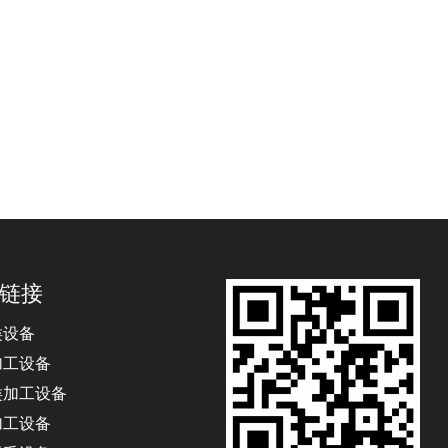
链接
类设备
加工设备
类加工设备
加工设备