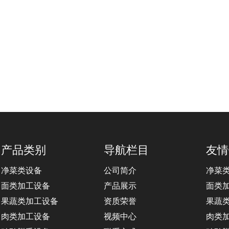
产品类别
导航栏目
友情
净菜类设备
公司简介
净菜
面类加工设备
产品展示
面类
果蔬类加工设备
资质荣誉
果蔬
肉类加工设备
视频中心
肉类