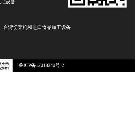
脱毛设备
丁、台湾切菜机和进口食品加工设备
鲁ICP备12018240号-2