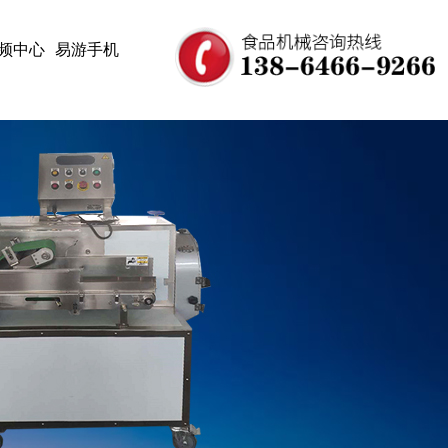
频中心
易游手机
入口官网_
易游(中
国),