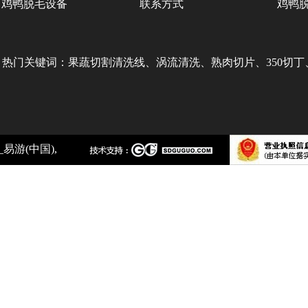
鸡鸭脱毛设备
联系方式
鸡鸭
热门关键词：果蔬切割清洗线、涡流清洗、熟肉切片、350切
易游(中国),