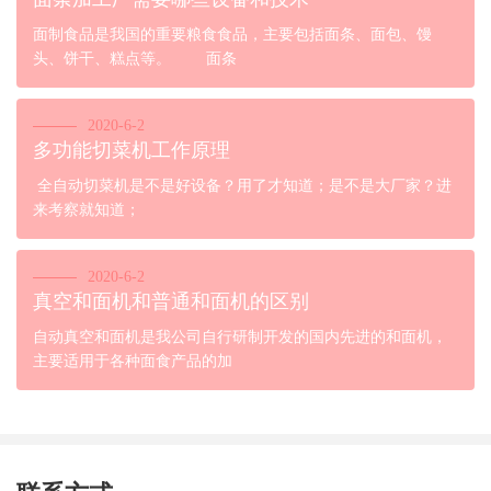
面制食品是我国的重要粮食食品，主要包括面条、面包、馒
头、饼干、糕点等。 面条
2020-6-2
多功能切菜机工作原理
全自动切菜机是不是好设备？用了才知道；是不是大厂家？进
来考察就知道；
2020-6-2
真空和面机和普通和面机的区别
自动真空和面机是我公司自行研制开发的国内先进的和面机，
主要适用于各种面食产品的加