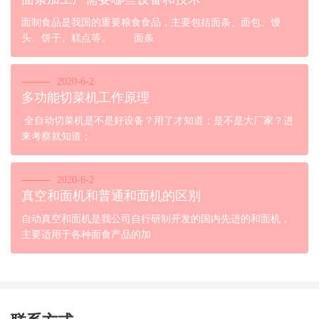
面制食品是我国的重要粮食食品，主要包括面条、面包、馒
头、饼干、糕点等。 面条
2020-6-2
多功能切菜机工作原理
全自动切菜机是不是好设备？用了才知道；是不是大厂家？进
来考察就知道；
2020-6-2
真空和面机和普通和面机的区别
自动真空和面机是我公司自行研制开发的国内先进的和面机，
主要适用于各种面食产品的加