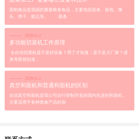
面制食品是我国的重要粮食食品，主要包括面条、面包、馒
头、饼干、糕点等。 面条
2020-6-2
多功能切菜机工作原理
全自动切菜机是不是好设备？用了才知道；是不是大厂家？进
来考察就知道；
2020-6-2
真空和面机和普通和面机的区别
自动真空和面机是我公司自行研制开发的国内先进的和面机，
主要适用于各种面食产品的加