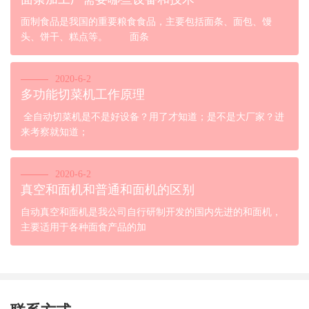
面制食品是我国的重要粮食食品，主要包括面条、面包、馒
头、饼干、糕点等。 面条
2020-6-2
多功能切菜机工作原理
全自动切菜机是不是好设备？用了才知道；是不是大厂家？进
来考察就知道；
2020-6-2
真空和面机和普通和面机的区别
自动真空和面机是我公司自行研制开发的国内先进的和面机，
主要适用于各种面食产品的加