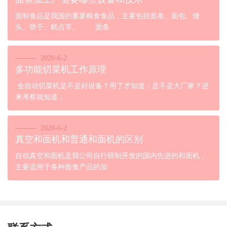
面制食品是我国的重要粮食食品，主要包括面条、面包、馒
头、饼干、糕点等。 面条
2020-6-2
多功能切菜机工作原理
全自动切菜机是不是好设备？用了才知道；是不是大厂家？进
来考察就知道；
2020-6-2
真空和面机和普通和面机的区别
自动真空和面机是我公司自行研制开发的国内先进的和面机，
主要适用于各种面食产品的加