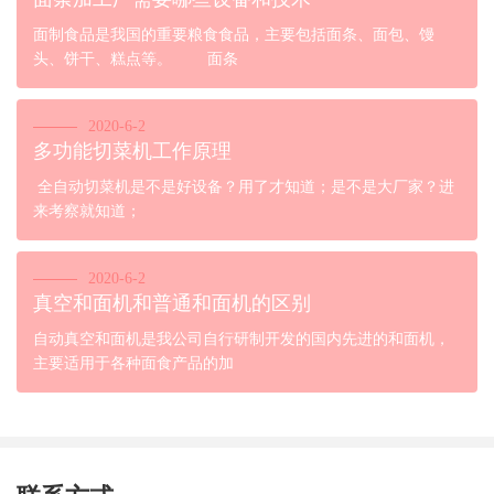
面制食品是我国的重要粮食食品，主要包括面条、面包、馒
头、饼干、糕点等。 面条
2020-6-2
多功能切菜机工作原理
全自动切菜机是不是好设备？用了才知道；是不是大厂家？进
来考察就知道；
2020-6-2
真空和面机和普通和面机的区别
自动真空和面机是我公司自行研制开发的国内先进的和面机，
主要适用于各种面食产品的加