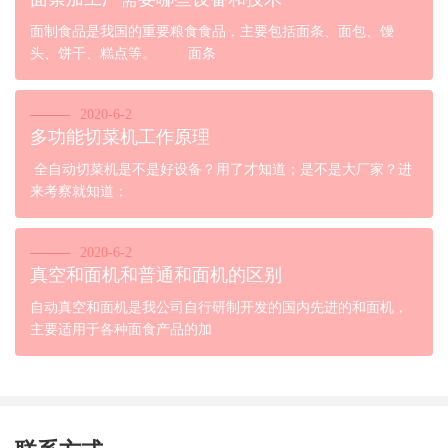
面制食品是我国的重要粮食食品，主要包括面条、面包、馒
头、饼干、糕点等。 面条
2020-6-2
多功能切菜机工作原理
全自动切菜机是不是好设备？用了才知道；是不是大厂家？进
来考察就知道；
2020-6-2
真空和面机和普通和面机的区别
自动真空和面机是我公司自行研制开发的国内先进的和面机，
主要适用于各种面食产品的加