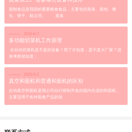
面制食品是我国的重要粮食食品，主要包括面条、面包、馒
头、饼干、糕点等。 面条
2020-6-2
多功能切菜机工作原理
全自动切菜机是不是好设备？用了才知道；是不是大厂家？进
来考察就知道；
2020-6-2
真空和面机和普通和面机的区别
自动真空和面机是我公司自行研制开发的国内先进的和面机，
主要适用于各种面食产品的加