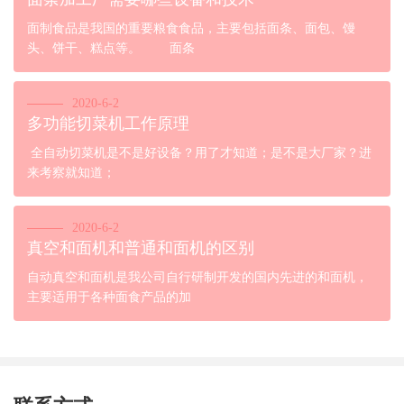
面制食品是我国的重要粮食食品，主要包括面条、面包、馒
头、饼干、糕点等。 面条
2020-6-2
多功能切菜机工作原理
全自动切菜机是不是好设备？用了才知道；是不是大厂家？进
来考察就知道；
2020-6-2
真空和面机和普通和面机的区别
自动真空和面机是我公司自行研制开发的国内先进的和面机，
主要适用于各种面食产品的加