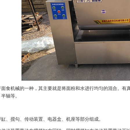
于面食机械的一种，其主要就是将面粉和水进行均匀的混合。有
、半轴等。
：
拌缸、搅勾、传动装置、电器盒、机座等部分组成。