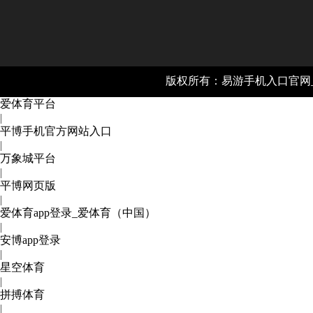
版权所有：易游手机入口官网_
爱体育平台
|
平博手机官方网站入口
|
万象城平台
|
平博网页版
|
爱体育app登录_爱体育（中国）
|
安博app登录
|
星空体育
|
拼搏体育
|