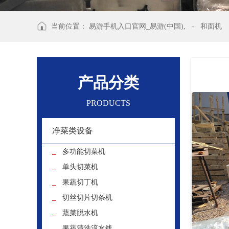
当前位置：
易游手机入口官网_易游(中国),
-
和面机
产品分类
PRODUCTS
净菜类设备
多功能切菜机
单头切菜机
果蔬切丁机
切丝切片切条机
蔬菜脱水机
果蔬清洗流水线