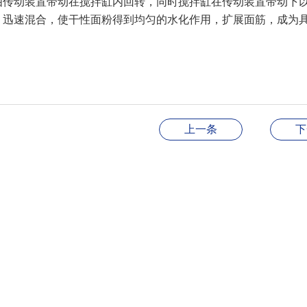
由传动装置带动在搅拌缸内回转，同时搅拌缸在传动装置带动下
，迅速混合，使干性面粉得到均匀的水化作用，扩展面筋，成为
上一条
下