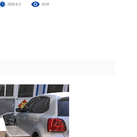
2020-6-3
4516