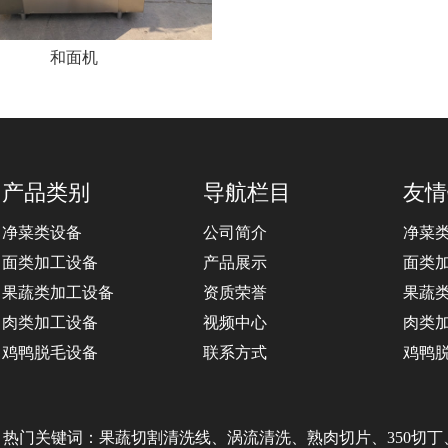
和面机
产品类别
导航栏目
友情
净菜类设备
公司简介
净菜
面类加工设备
产品展示
面类
果蔬类加工设备
资质荣誉
果蔬
肉类加工设备
视频中心
肉类
鸡鸭脱毛设备
联系方式
鸡鸭
热门关键词：果蔬切割清洗线、涡流清洗、熟肉切片、350切