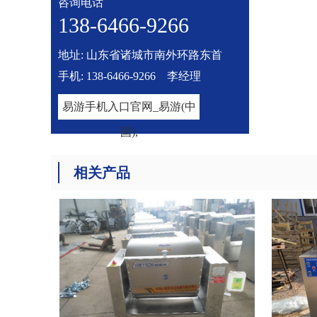
咨询电话
138-6466-​9266
地址: 山东省诸城市南外环路东首
手机: 138-6466-9266 李经理
易游手机入口官网_易游(中
国),
相关产品