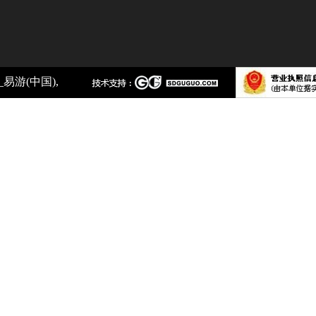
易游(中国),