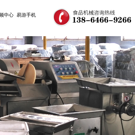
频中心
易游手机
入口官网_
易游(中
国),