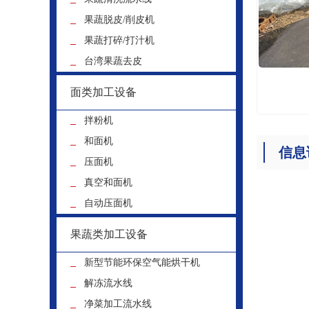
果蔬脱皮/削皮机
果蔬打碎/打汁机
台湾果蔬去皮
面类加工设备
拌粉机
和面机
信息
压面机
真空和面机
自动压面机
果蔬类加工设备
新型节能环保空气能烘干机
解冻流水线
净菜加工流水线