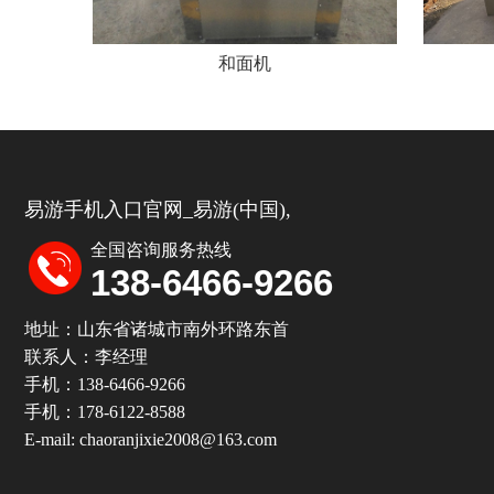
和面机
易游手机入口官网_易游(中国),
全国咨询服务热线
138-6466-​9266
地址：山东省诸城市南外环路东首
联系人：李经理
手机：138-6466-9266
手机：178-6122-8588
E-mail: chaoranjixie2008@163.com