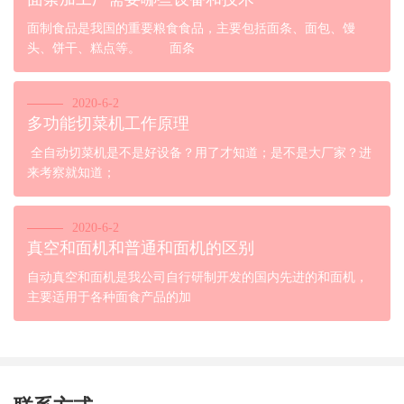
面制食品是我国的重要粮食食品，主要包括面条、面包、馒
头、饼干、糕点等。 面条
2020-6-2
多功能切菜机工作原理
全自动切菜机是不是好设备？用了才知道；是不是大厂家？进
来考察就知道；
2020-6-2
真空和面机和普通和面机的区别
自动真空和面机是我公司自行研制开发的国内先进的和面机，
主要适用于各种面食产品的加