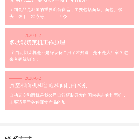
面制食品是我国的重要粮食食品，主要包括面条、面包、馒
头、饼干、糕点等。 面条
2020-6-2
多功能切菜机工作原理
全自动切菜机是不是好设备？用了才知道；是不是大厂家？进
来考察就知道；
2020-6-2
真空和面机和普通和面机的区别
自动真空和面机是我公司自行研制开发的国内先进的和面机，
主要适用于各种面食产品的加