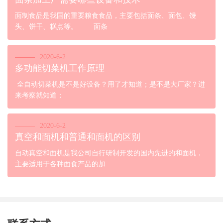
面制食品是我国的重要粮食食品，主要包括面条、面包、馒
头、饼干、糕点等。 面条
2020-6-2
多功能切菜机工作原理
全自动切菜机是不是好设备？用了才知道；是不是大厂家？进
来考察就知道；
2020-6-2
真空和面机和普通和面机的区别
自动真空和面机是我公司自行研制开发的国内先进的和面机，
主要适用于各种面食产品的加