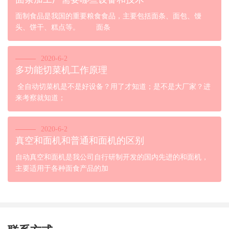
面制食品是我国的重要粮食食品，主要包括面条、面包、馒
头、饼干、糕点等。 面条
2020-6-2
多功能切菜机工作原理
全自动切菜机是不是好设备？用了才知道；是不是大厂家？进
来考察就知道；
2020-6-2
真空和面机和普通和面机的区别
自动真空和面机是我公司自行研制开发的国内先进的和面机，
主要适用于各种面食产品的加