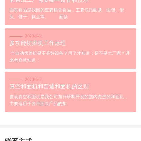
面制食品是我国的重要粮食食品，主要包括面条、面包、馒
头、饼干、糕点等。 面条
2020-6-2
多功能切菜机工作原理
全自动切菜机是不是好设备？用了才知道；是不是大厂家？进
来考察就知道；
2020-6-2
真空和面机和普通和面机的区别
自动真空和面机是我公司自行研制开发的国内先进的和面机，
主要适用于各种面食产品的加