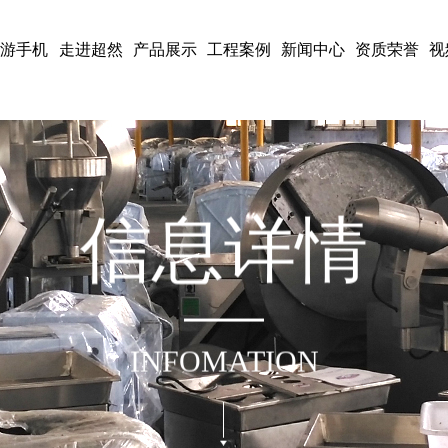
易游手机
走进超然
产品展示
工程案例
新闻中心
资质荣誉
视
口官网_
信
息
详
情
易游(中
国),
INFOMATION