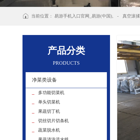
当前位置：
易游手机入口官网_易游(中国),
-
真空滚揉
产品分类
PRODUCTS
净菜类设备
多功能切菜机
单头切菜机
果蔬切丁机
切丝切片切条机
蔬菜脱水机
果蔬清洗流水线