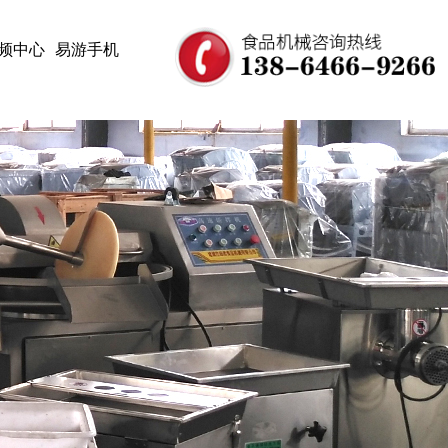
频中心
易游手机
入口官网_
易游(中
国),