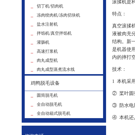
滚揉机是
切丁机/切肉机
特点：
冻肉绞肉机/冻肉切块机
盐水注射机
真空滚揉
拌馅机/真空拌馅机
液被肉充
结构。新
灌肠机
是机器使
高速打浆机
内的摔打
肉丸成型机
技术：
肉丸成型蒸煮流水线
1 本机采
鸡鸭脱毛设备
② 桨叶
圆筒脱毛机
全自动脱毛机
③ 防水
全自动箱式脱毛机
④ 本机